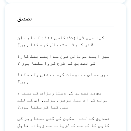
تصدیق
کیا میں ڈپازٹ/نکاسی فنڈز کے لیے آن
لائن کارڈ استعمال کر سکتا ہوں؟
میں اپنے موبائل فون سے اپنے بنک کارڈ
کی تصدیق کس طرح کروا سکتا ہوں ؟
میں حساس معلومات کیسے مخفی رکھ سکتا
ہوں؟
مجھے تصدیق کی دستاویزات کے مسترد
ہونے کی ای میل موصول ہوئی، اس کے لئے
میں کیا کر سکتا ہوں؟
تصدیق کے لئے اسکین کی گئی دستاویز کی
کاپی کا کم سے کم /زیادہ سے زیادہ قابلِ