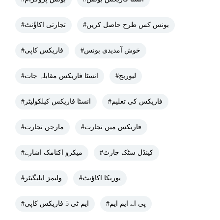
#بونس کس طرح حاصل کریں
#تجارتی اکاؤٔنٹ
#خوش آمدیدی بونس
#فاریکس کاپی
#لیوریج
#انسٹا فاریکس مقابلہ جات
#فاریکس کی تعلیم
#انسٹا فاریکس کیلکولیٹر
#فاریکس میں تجارت
#مارجن تجارت
#کینڈل سٹک چارٹ
#میکرو اکنامک اشارے
#یوریکا اکاؤنٹ
#ولیمز ایلیگیٹر
#پی اے ایم ایم
#ایم ٹی 5 فاریکس کاپی