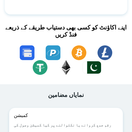
اپنے اکاؤنٹ کو کسی بھی دستیاب طریقے کے ذریعے
فنڈ کریں
نمایاں مضامین
کمیشن
رقم جمع کروانے یا نکلوالنے پر کیا کمیشن وصول کی