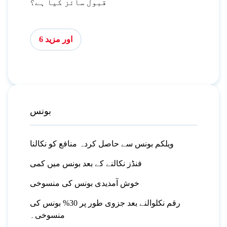
قبول سائز کیا ہے؟
اور مزید 6
بونس
ویلکم بونس سے حاصل کردہ منافع کو نکالنا
فنڈز نکالنے کے بعد بونس میں کمی
خوش آمدیدی بونس کی منسوخی
رقم نکلوالنے بعد جزوی طور پر 30% بونس کی
منسوخی۔