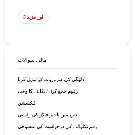
اور مزید 5
مالی سوالات
ادائیگی کی ضروریات کو تبدیل کرنا
رقوم جمع کرنے/ نکالنے کا وقت
ٹیکسشن
جمع میں تاخیر/فنڈز کی واپسی
رقم نکلوالنے کی درخواست کی منسوخی