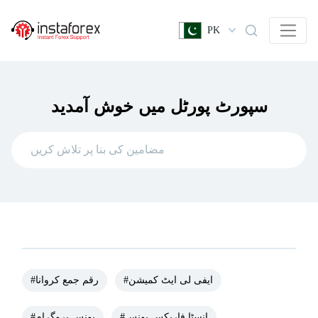
PK
سپورٹ پورٹل میں خوش آمدید
#ایفی لی ایٹ کمیشن
#رقم جمع کروانا
#انسٹا فاریکس بونس
#بونس پروگرام