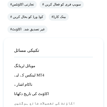
# سویپ فری کو فعال کریں
#تجارتی اکاؤنٹس
#بینک کارڈ
# کوڈ ورڈ کو بحال کریں
#غیر تصدیق شدہ اکاؤنٹ
تکنیکی مسائل
موبائل ٹریڈنگ
لینکس کے لیے MT4
ناکام اشارے
اکاؤنٹ کی تاریخ دکھانا
اکاؤنٹ کی تفصیلات ضائع ہوگئیں