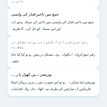
جاتی ہے
جمع میں تاخیر/فنڈز کی واپسی
جمع میں تاخیر/فنڈز کی واپسی میں تاخیر کی ممکنہ وجوہات
اور اس مسئلے کو حل کرنے کا طریقہ
رقم جمع کرواتے / نکلواتے ہوئے مشکل در
پیش ہے
رقم جمع کرواتے / نکلواتے ہوئے مشکل در پیش ہو تو کیا کیا جانا
چاھیے
پوزیشن نہیں کھول پا رہے
پوزیشن لینا ممکن نہ ہو تو اس صورت میں بہترین بروکر انسٹا
فاریکس کے صارفین کی طرف سے اٹھائے جانے والے اقدامات